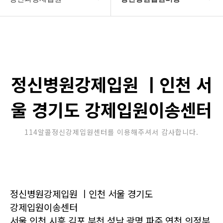
강제입원센터
정신병원입원비용
알콜병원강제입원
갤러리
정신병원강제입원
온라인상담
정신병원강제입원 ㅣ인천 서
강제입원절차
울 경기도 강제입원이송센터
정신과강제입원
114알콜정신강제입원센터를 이용해주셔서 감사합니다.
정신병원강제입원 ㅣ인천 서울 경기도
강제입원이송센터
서울,인천,시흥,김포,부천,성남,광명,파주,연천,의정부,