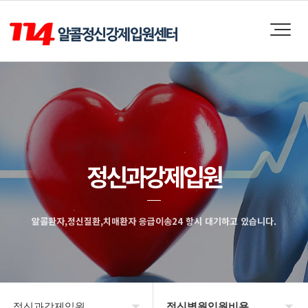
정신과강제입원
알콜환자,정신질환,치매환자 응급이송24 항시 대기하고 있습니다.
정신과강제입원
정신병원입원비용