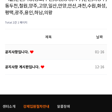
동두천,철원,양주,고양,일산,안양,안산,과천,수원,화성,
평택,광주,용인,하남,의왕
Total 2건
1 페이지
제목
날짜
공지사항입니다.
01-16
공지사항 게시판입니다.
12-16
센터소개
강제입원절차안내
알콜장애