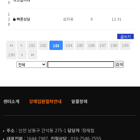
9
1
2
빠른상담
김지유
0
12-31
8
글쓰기
181
182
184
185
186
187
188
189
183
190
검색
센터소개
강제입원절차안내
알콜장애
주소
: 인천 남동구 간석동 275-1
담당자
:정재철
대표전화
: 1644-7987,
친절상담
: 010-7546-7555