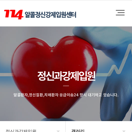
정신과강제입원
알콜환자,정신질환,치매환자 응급이송24 항시 대기하고 있습니다.
정신과강제입원
갤러리