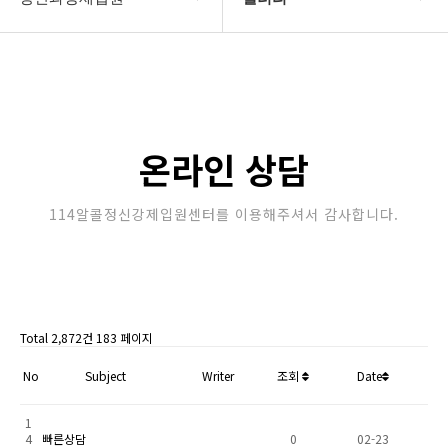
강제입원센터
정신병원입원비용
알콜병원강제입원
갤러리
정신병원강제입원
온라인상담
온라인 상담
강제입원절차
114알콜정신강제입원센터를 이용해주셔서 감사합니다.
정신과강제입원
Total 2,872건
183 페이지
No
Subject
Writer
조회
Date
1
4
빠른상담
0
02-23