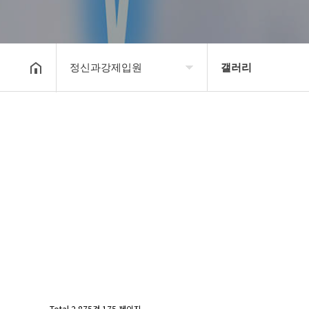
정신과강제입원
갤러리
강제입원센터
정신병원입원비용
알콜병원강제입원
갤러리
정신병원강제입원
온라인상담
강제입원절차
정신과강제입원
Total 2,875건
175 페이지