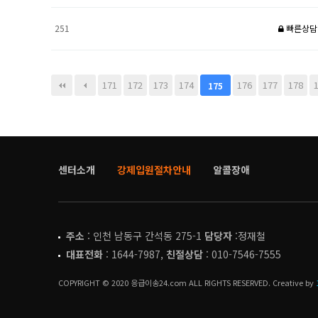
251
빠른상담
다음
맨끝
171
172
173
174
176
177
178
175
센터소개
강제입원절차안내
알콜장애
주소
: 인천 남동구 간석동 275-1
담당자
:정재철
대표전화
: 1644-7987,
친절상담
: 010-7546-7555
COPYRIGHT © 2020 응급이송24.com ALL RIGHTS RESERVED. Creative by