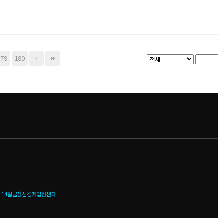
179
180
114알콜정신강제입원센터