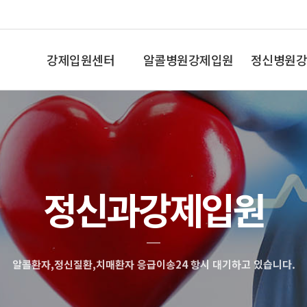
강제입원센터
알콜병원강제입원
정신병원강
인사말
알콜중독
조현병,망상
정신과강제입원
알콜환자,정신질환,치매환자 응급이송24 항시 대기하고 있습니다.