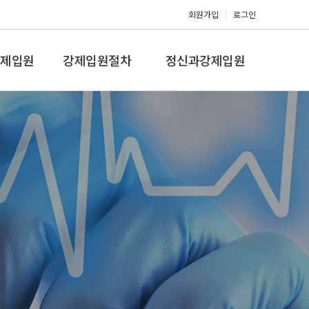
회원가입
로그인
제입원
강제입원절차
정신과강제입원
증,치매
강제입원절차
정신병원입원비용
갤러리
온라인상담