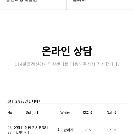
강제입원센터
정신병원입원비용
알콜병원강제입원
갤러리
정신병원강제입원
온라인상담
온라인 상담
강제입원절차
114알콜정신강제입원센터를 이용해주셔서 감사합니다.
정신과강제입원
Total 2,878건
1 페이지
No
Subject
Writer
조회
Date
28
온라인 상담 게시판입니
최고관리자
275
12-16
78
다.
+ 1