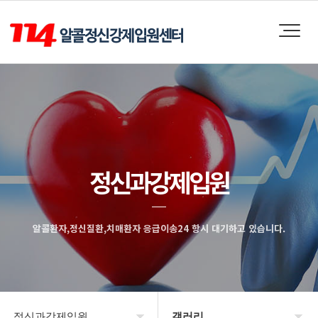
정신과강제입원
알콜환자,정신질환,치매환자 응급이송24 항시 대기하고 있습니다.
정신과강제입원
갤러리