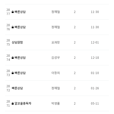
28
빠른상담
정재철
2
11-30
77
28
빠른상담
정재철
2
11-30
76
28
상담원함
오과장
2
12-01
75
28
빠른상담
김성우
2
12-18
74
28
빠른상담
이창희
2
01-10
73
28
빠른상담
정재철
2
01-26
72
28
알코올중독자
박영률
2
05-11
71