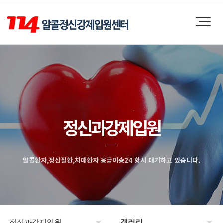
정신과강제입원
알콜환자,정신질환,치매환자 응급이송24 항시 대기하고 있습니다.
정신과강제입원
갤러리