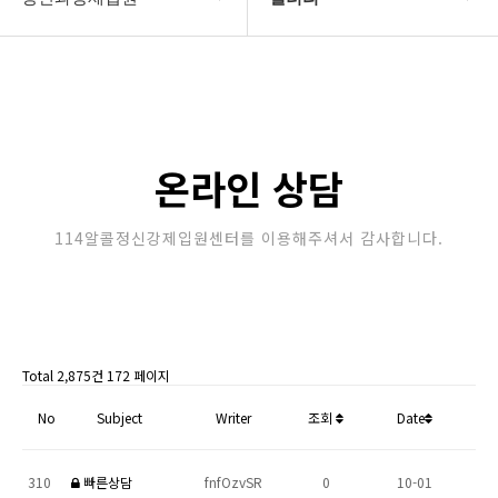
강제입원센터
정신병원입원비용
알콜병원강제입원
갤러리
정신병원강제입원
온라인상담
온라인 상담
강제입원절차
114알콜정신강제입원센터를 이용해주셔서 감사합니다.
정신과강제입원
Total 2,875건
172 페이지
No
Subject
Writer
조회
Date
310
빠른상담
fnfOzvSR
0
10-01