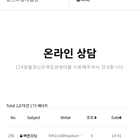
강제입원센터
정신병원입원비용
알콜병원강제입원
갤러리
정신병원강제입원
온라인상담
온라인 상담
강제입원절차
114알콜정신강제입원센터를 이용해주셔서 감사합니다.
정신과강제입원
Total 2,878건
173 페이지
No
Subject
Writer
조회
Date
298
빠른상담
fnfOzvSRfswAoct…
0
10-01