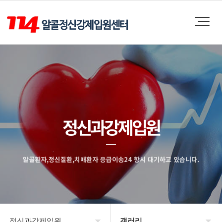
정신과강제입원
알콜환자,정신질환,치매환자 응급이송24 항시 대기하고 있습니다.
정신과강제입원
갤러리