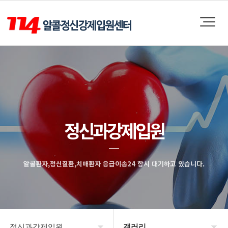
정신과강제입원
알콜환자,정신질환,치매환자 응급이송24 항시 대기하고 있습니다.
정신과강제입원
갤러리