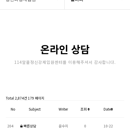
강제입원센터
정신병원입원비용
알콜병원강제입원
갤러리
정신병원강제입원
온라인상담
온라인 상담
강제입원절차
114알콜정신강제입원센터를 이용해주셔서 감사합니다.
정신과강제입원
Total 2,874건
179 페이지
No
Subject
Writer
조회
Date
204
빠른상담
윤수지
0
10-22