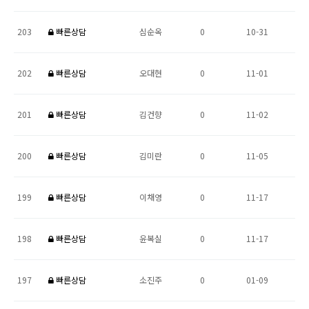
203
빠른상담
심순옥
0
10-31
202
빠른상담
오대현
0
11-01
201
빠른상담
김건향
0
11-02
200
빠른상담
김미란
0
11-05
199
빠른상담
이채영
0
11-17
198
빠른상담
윤복실
0
11-17
197
빠른상담
소진주
0
01-09