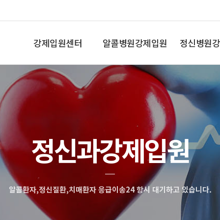
강제입원센터
알콜병원강제입원
정신병원강
인사말
알콜중독
조현병,망상
정신과강제입원
알콜환자,정신질환,치매환자 응급이송24 항시 대기하고 있습니다.