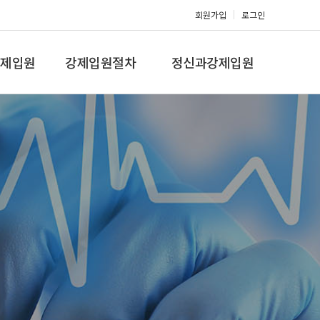
회원가입
로그인
제입원
강제입원절차
정신과강제입원
증,치매
강제입원절차
정신병원입원비용
갤러리
온라인상담