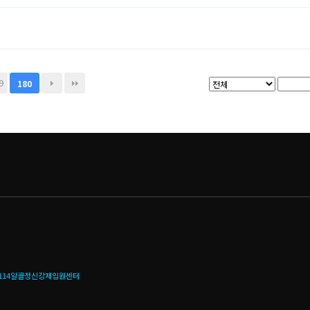
9
180
114알콜정신강제입원센터