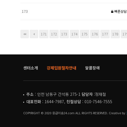
173
빠른상담
다음
맨끝
171
172
173
174
175
176
177
178
17
센터소개
강제입원절차안내
알콜장애
주소
: 인천 남동구 간석동 275-1
담당자
:정재철
대표전화
: 1644-7987,
친절상담
: 010-7546-7555
COPYRIGHT © 2020 응급이송24.com ALL RIGHTS RESERVED. Creative by