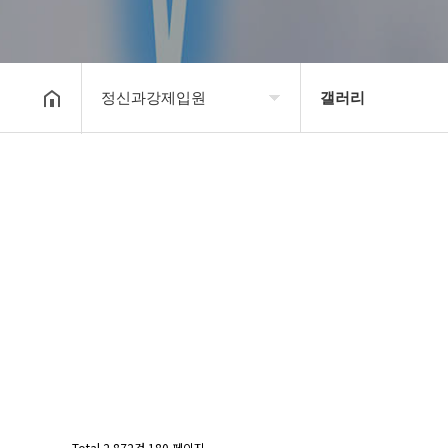
정신과강제입원
갤러리
강제입원센터
정신병원입원비용
알콜병원강제입원
갤러리
정신병원강제입원
온라인상담
강제입원절차
정신과강제입원
Total 2,872건
180 페이지