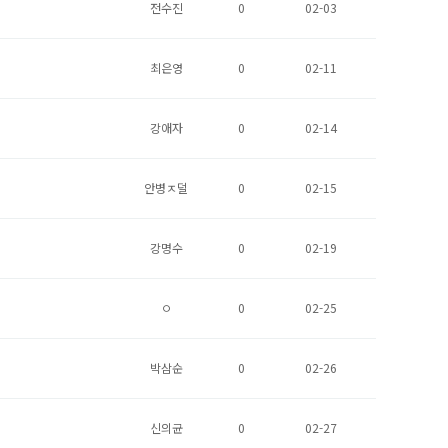
전수진
0
02-03
최은영
0
02-11
강애자
0
02-14
안병ㅈ덜
0
02-15
강명수
0
02-19
ㅇ
0
02-25
박삼순
0
02-26
신의균
0
02-27