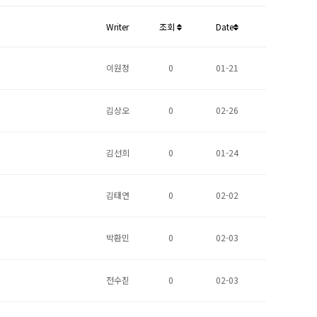
Writer
조회
Date
이원정
0
01-21
김상오
0
02-26
김선희
0
01-24
김태연
0
02-02
박환민
0
02-03
전수짇
0
02-03