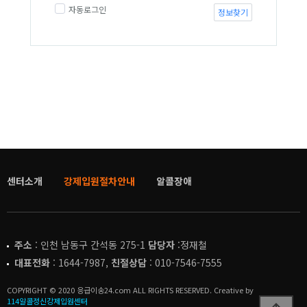
자동로그인
정보찾기
센터소개
강제입원절차안내
알콜장애
주소
: 인천 남동구 간석동 275-1
담당자
:정재철
대표전화
: 1644-7987,
친절상담
: 010-7546-7555
COPYRIGHT © 2020 응급이송24.com ALL RIGHTS RESERVED. Creative by
114알콜정신강제입원센터