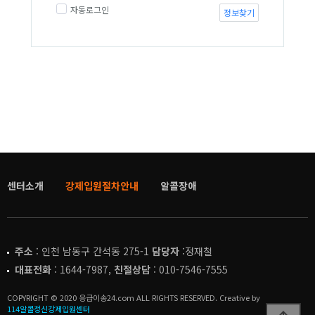
자동로그인
정보찾기
센터소개
강제입원절차안내
알콜장애
주소
: 인천 남동구 간석동 275-1
담당자
:정재철
대표전화
: 1644-7987,
친절상담
: 010-7546-7555
COPYRIGHT © 2020 응급이송24.com ALL RIGHTS RESERVED. Creative by
114알콜정신강제입원센터