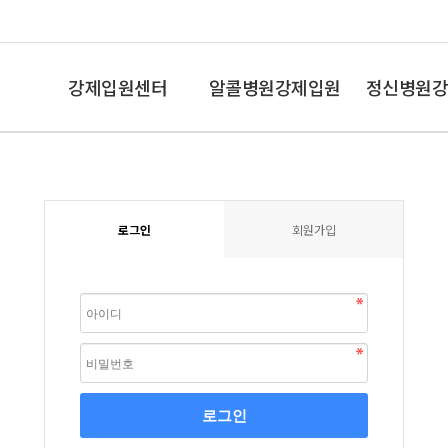
강제입원센터
알콜병원강제입원
정신병원강
인사말
알콜중독
조현병,망상
로그인
회원가입
로그인