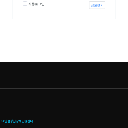
자동로그인
정보찾기
114알콜정신강제입원센터