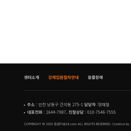
센터소개
강제입원절차안내
알콜장애
주소
: 인천 남동구 간석동 275-1
담당자
:정재철
대표전화
: 1644-7987,
친절상담
: 010-7546-7555
COPYRIGHT © 2020 응급이송24.com ALL RIGHTS RESERVED. Creative by