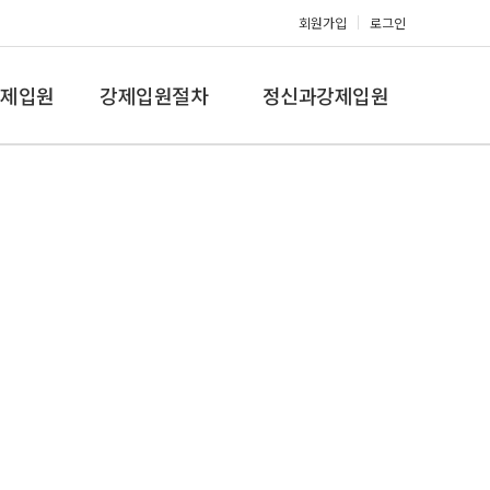
회원가입
로그인
제입원
강제입원절차
정신과강제입원
증,치매
강제입원절차
정신병원입원비용
갤러리
온라인상담