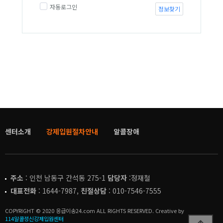
자동로그인
정보찾기
센터소개
강제입원절차안내
알콜장애
주소
: 인천 남동구 간석동 275-1
담당자
:정재철
대표전화
: 1644-7987,
친절상담
: 010-7546-7555
COPYRIGHT © 2020 응급이송24.com ALL RIGHTS RESERVED. Creative by
114알콜정신강제입원센터