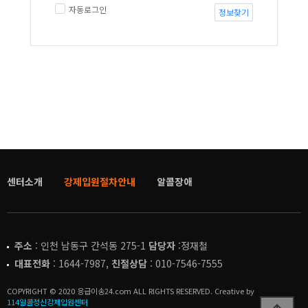
자동로그인
정보찾기
센터소개
강제입원절차안내
알콜장애
주소
: 인천 남동구 간석동 275-1
담당자
:정재철
대표전화
: 1644-7987,
친절상담
: 010-7546-7555
COPYRIGHT © 2020 응급이송24.com ALL RIGHTS RESERVED. Creative by
114알콜정신강제입원센터