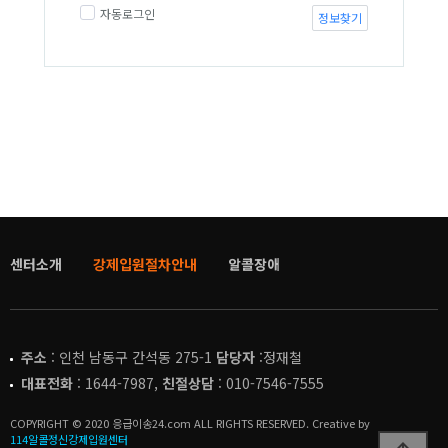
자동로그인
정보찾기
센터소개
강제입원절차안내
알콜장애
주소
: 인천 남동구 간석동 275-1
담당자
:정재철
대표전화
: 1644-7987,
친절상담
: 010-7546-7555
COPYRIGHT © 2020 응급이송24.com ALL RIGHTS RESERVED. Creative by
114알콜정신강제입원센터