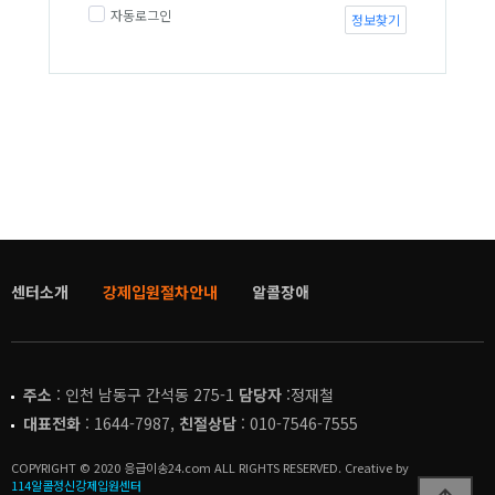
자동로그인
정보찾기
센터소개
강제입원절차안내
알콜장애
주소
: 인천 남동구 간석동 275-1
담당자
:정재철
대표전화
: 1644-7987,
친절상담
: 010-7546-7555
COPYRIGHT © 2020 응급이송24.com ALL RIGHTS RESERVED. Creative by
114알콜정신강제입원센터