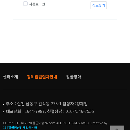
자동로그인
정보찾기
센터소개
강제입원절차안내
알콜장애
주소
: 인천 남동구 간석동 275-1
담당자
:정재철
대표전화
: 1644-7987,
친절상담
: 010-7546-7555
COPYRIGHT © 2020 응급이송24.com ALL RIGHTS RESERVED. Creative by
114알콜정신강제입원센터