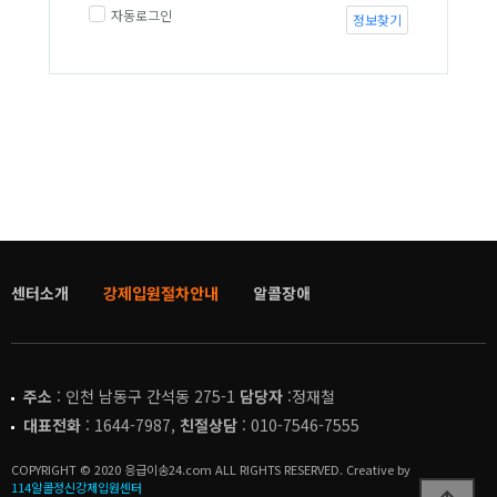
자동로그인
정보찾기
센터소개
강제입원절차안내
알콜장애
주소
: 인천 남동구 간석동 275-1
담당자
:정재철
대표전화
: 1644-7987,
친절상담
: 010-7546-7555
COPYRIGHT © 2020 응급이송24.com ALL RIGHTS RESERVED. Creative by
114알콜정신강제입원센터