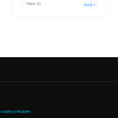
자동로그인
정보찾기
114알콜정신강제입원센터