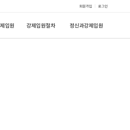
회원가입
로그인
제입원
강제입원절차
정신과강제입원
증,치매
강제입원절차
정신병원입원비용
갤러리
온라인상담