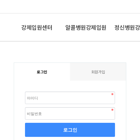
강제입원센터
알콜병원강제입원
정신병원강
인사말
알콜중독
조현병,망상
로그인
회원가입
로그인