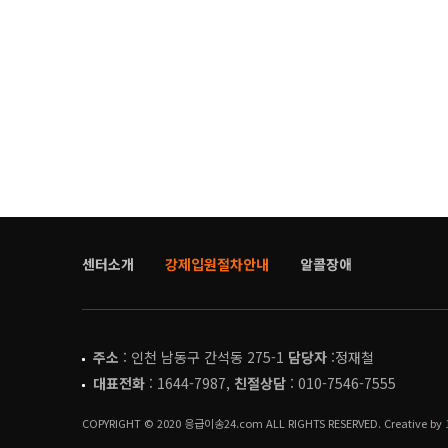
센터소개
강제입원절차안내
알콜장애
주소
: 인천 남동구 간석동 275-1
담당자
:정재철
대표전화
: 1644-7987,
친절상담
: 010-7546-7555
COPYRIGHT © 2020 응급이송24.com ALL RIGHTS RESERVED. Creative by