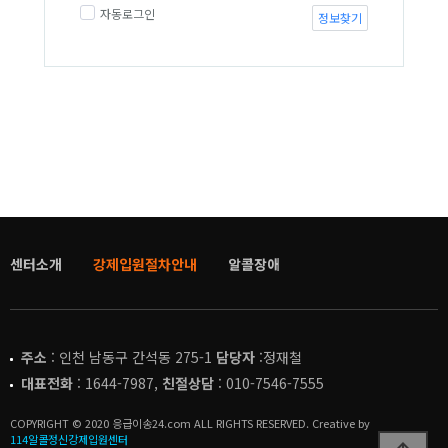
자동로그인
정보찾기
센터소개
강제입원절차안내
알콜장애
주소
: 인천 남동구 간석동 275-1
담당자
:정재철
대표전화
: 1644-7987,
친절상담
: 010-7546-7555
COPYRIGHT © 2020 응급이송24.com ALL RIGHTS RESERVED. Creative by
114알콜정신강제입원센터