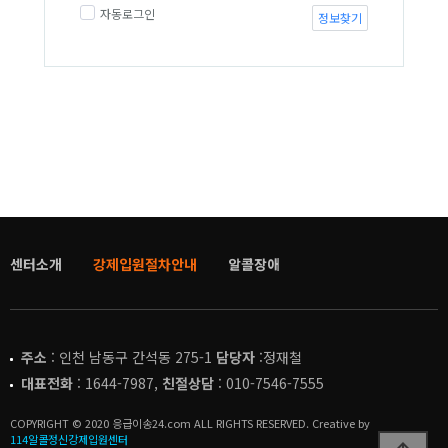
자동로그인
정보찾기
센터소개
강제입원절차안내
알콜장애
주소
: 인천 남동구 간석동 275-1
담당자
:정재철
대표전화
: 1644-7987,
친절상담
: 010-7546-7555
COPYRIGHT © 2020 응급이송24.com ALL RIGHTS RESERVED. Creative by
114알콜정신강제입원센터