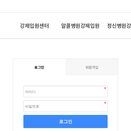
강제입원센터
알콜병원강제입원
정신병원강
인사말
알콜중독
조현병,망상
로그인
회원가입
로그인