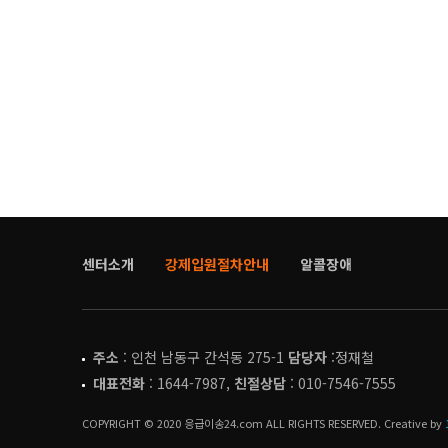
센터소개
강제입원절차안내
알콜장애
주소
: 인천 남동구 간석동 275-1
담당자
:정재철
대표전화
: 1644-7987,
친절상담
: 010-7546-7555
COPYRIGHT © 2020 응급이송24.com ALL RIGHTS RESERVED. Creative by