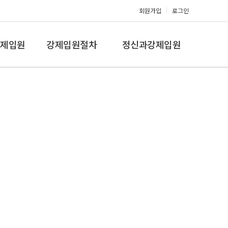
회원가입
로그인
제입원
강제입원절차
정신과강제입원
증,치매
강제입원절차
정신병원입원비용
갤러리
온라인상담