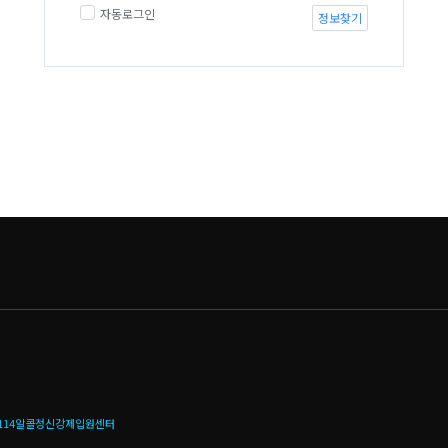
자동로그인
정보찾기
114알콜정신강제입원센터