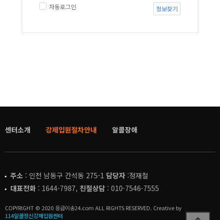
자동로그인
정보찾기
센터소개
강제입원절차안내
알콜장애
주소
: 인천 남동구 간석동 275-1
담당자
:정재철
대표전화
: 1644-7987,
친절상담
: 010-7546-7555
COPYRIGHT © 2020 응급이송24.com ALL RIGHTS RESERVED. Creative by
114알콜정신강제입원센터