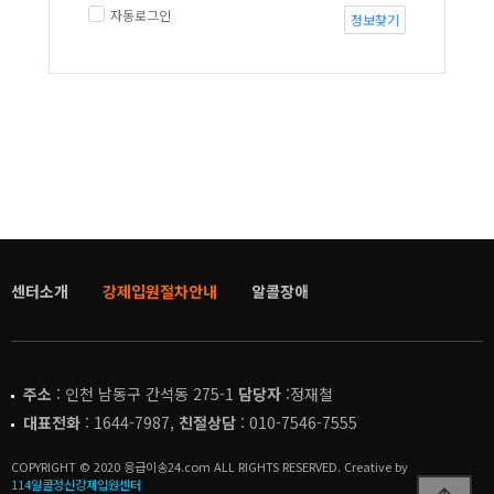
자동로그인
정보찾기
센터소개
강제입원절차안내
알콜장애
주소
: 인천 남동구 간석동 275-1
담당자
:정재철
대표전화
: 1644-7987,
친절상담
: 010-7546-7555
COPYRIGHT © 2020 응급이송24.com ALL RIGHTS RESERVED. Creative by
114알콜정신강제입원센터