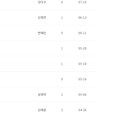
성다구
0
07-10
강병찬
1
06-13
변혜빈
0
06-11
1
05-20
1
05-18
0
05-16
송병하
1
05-06
김태훈
2
04-26