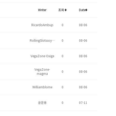
Writer
조회
Date
RicardoAmbup
0
08-06
RollingSlotssoy…
0
08-06
VegaZone-Oxige
0
08-06
VegaZone-
0
08-06
magma
Williamblome
0
08-06
윤문용
0
07-11