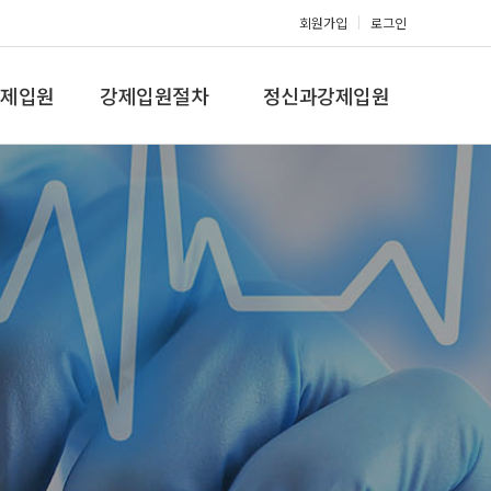
회원가입
로그인
제입원
강제입원절차
정신과강제입원
증,치매
강제입원절차
정신병원입원비용
갤러리
온라인상담