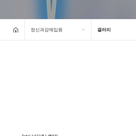
정신과강제입원
갤러리
강제입원센터
정신병원입원비용
알콜병원강제입원
갤러리
정신병원강제입원
온라인상담
강제입원절차
정신과강제입원
Total 2,872건
1 페이지