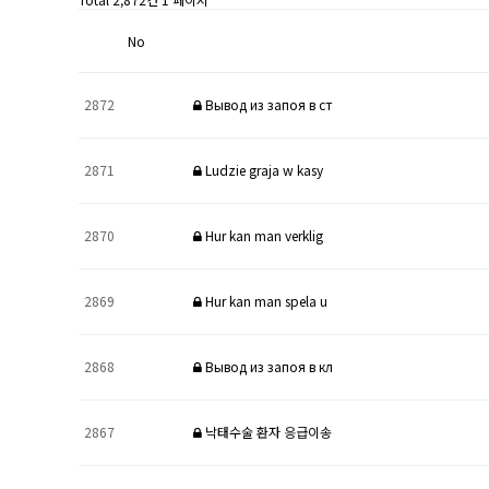
No
2872
Вывод из запоя в ст
2871
Ludzie graja w kasy
2870
Hur kan man verklig
2869
Hur kan man spela u
2868
Вывод из запоя в кл
2867
낙태수술 환자 응급이송