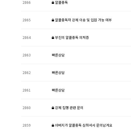
2866
알콜중독
2865
알콜중독자 강제 이송 및 입원 가능 여부
2864
부친의 알콜중독 의처증
2863
빠른상담
2862
빠른상담
2861
빠른상담
2860
강제 집행 관련 문의
2859
아버지가 알콜중독 심하셔서 문의남겨요