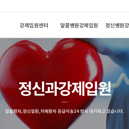
강제입원센터
알콜병원강제입원
정신병원강
인사말
알콜중독
조현병,망상
정신과강제입원
알콜환자,정신질환,치매환자 응급이송24 항시 대기하고 있습니다.