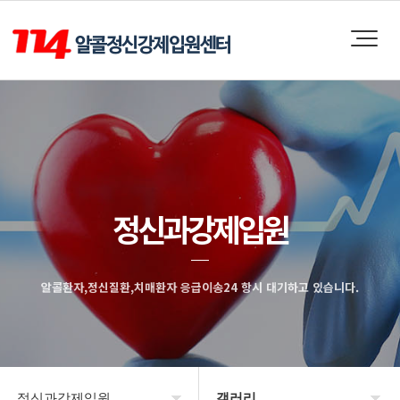
정신과강제입원
알콜환자,정신질환,치매환자 응급이송24 항시 대기하고 있습니다.
정신과강제입원
갤러리