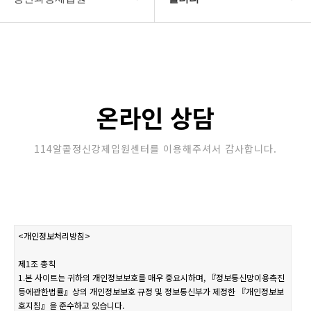
강제입원센터
정신병원입원비용
알콜병원강제입원
갤러리
정신병원강제입원
온라인상담
온라인 상담
강제입원절차
114알콜정신강제입원센터를 이용해주셔서 감사합니다.
정신과강제입원