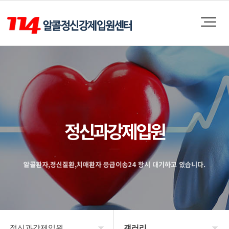
정신과강제입원
알콜환자,정신질환,치매환자 응급이송24 항시 대기하고 있습니다.
정신과강제입원
갤러리