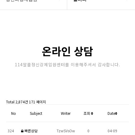
강제입원센터
정신병원입원비용
알콜병원강제입원
갤러리
정신병원강제입원
온라인상담
온라인 상담
강제입원절차
114알콜정신강제입원센터를 이용해주셔서 감사합니다.
정신과강제입원
Total 2,874건
171 페이지
No
Subject
Writer
조회
Date
324
빠른상담
TzwSVsOw
0
04-09