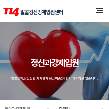
정신과강제입원
알콜환자,정신질환,치매환자 응급이송24 항시 대기하고 있습니다.
정신과강제입원
갤러리