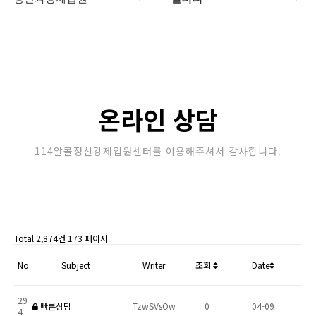
강제입원센터
정신병원입원비용
알콜병원강제입원
갤러리
정신병원강제입원
온라인상담
온라인 상담
강제입원절차
114알콜정신강제입원센터를 이용해주셔서 감사합니다.
정신과강제입원
Total 2,874건
173 페이지
No
Subject
Writer
조회
Date
29
빠른상담
TzwSVsOw
0
04-09
4