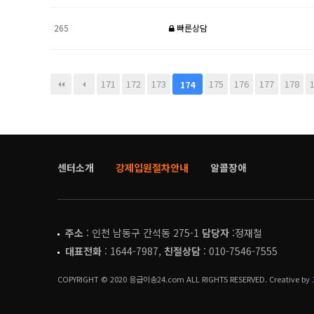
265
빠른상담
다음
맨끝
171
172
173
175
176
177
178
174
센터소개
강제입원절차안내
알콜장애
주소
: 인천 남동구 간석동 275-1
담당자
:정재철
대표전화
: 1644-7987,
친절상담
: 010-7546-7555
COPYRIGHT © 2020 응급이송24.com ALL RIGHTS RESERVED. Creative by