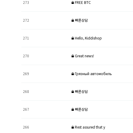
273
FREE BTC
272
빠른상담
271
Hello, Kiddishop
270
Great news!
269
Грязный автомобиль
268
빠른상담
267
빠른상담
266
Rest assured that y