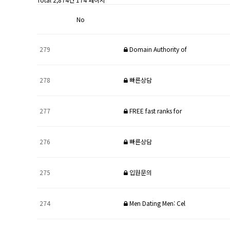
No
279
Domain Authority of
278
빠른상담
277
FREE fast ranks for
276
빠른상담
275
입원문의
274
Men Dating Men: Cel