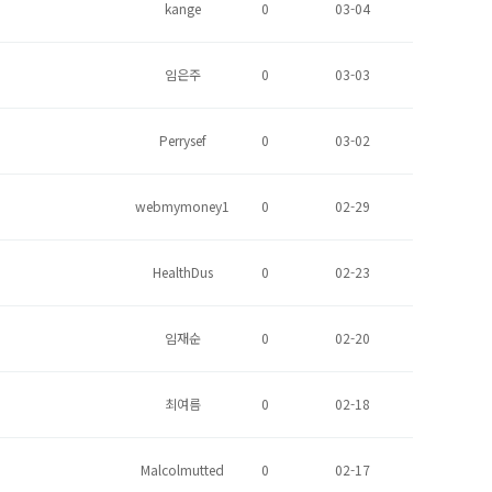
kange
0
03-04
임은주
0
03-03
Perrysef
0
03-02
webmymoney1
0
02-29
HealthDus
0
02-23
임재순
0
02-20
최여름
0
02-18
Malcolmutted
0
02-17