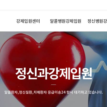
강제입원센터
알콜병원강제입원
정신병원강
인사말
알콜중독
조현병,망상
정신과강제입원
알콜환자,정신질환,치매환자 응급이송24 항시 대기하고 있습니다.