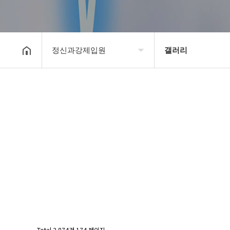
정신과강제입원
갤러리
강제입원센터
정신병원입원비용
알콜병원강제입원
갤러리
정신병원강제입원
온라인상담
강제입원절차
정신과강제입원
Total 2,874건
174 페이지