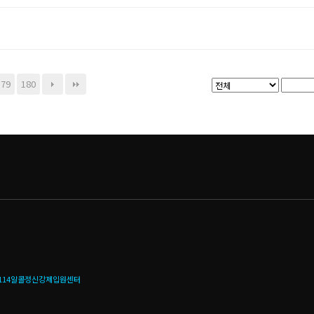
179
180
114알콜정신강제입원센터