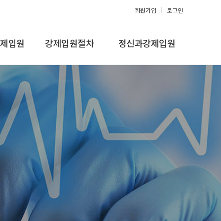
회원가입
로그인
제입원
강제입원절차
정신과강제입원
증,치매
강제입원절차
정신병원입원비용
갤러리
온라인상담