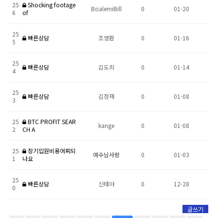
25
Shocking footage
BoalemiBill
0
01-20
6
of
25
빠른상담
조영환
0
01-16
5
25
빠른상담
김도희
0
01-14
4
25
빠른상담
김정재
0
01-08
3
25
BTC PROFIT SEAR
kange
0
01-08
2
CH A
25
장기입원비용어찌되
예수님사랑
0
01-03
1
나요
25
빠른상담
신태야
0
12-28
0
글쓰기