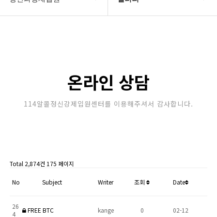
강제입원센터
정신병원입원비용
알콜병원강제입원
갤러리
정신병원강제입원
온라인상담
온라인 상담
강제입원절차
114알콜정신강제입원센터를 이용해주셔서 감사합니다.
정신과강제입원
Total 2,874건
175 페이지
No
Subject
Writer
조회
Date
26
FREE BTC
kange
0
02-12
4