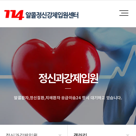
정신과강제입원
알콜환자,정신질환,치매환자 응급이송24 항시 대기하고 있습니다.
정신과강제입원
갤러리