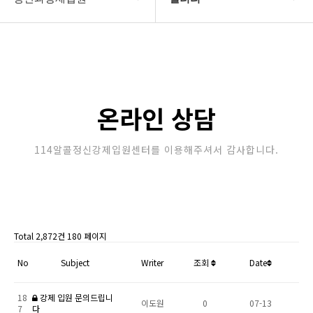
강제입원센터
정신병원입원비용
알콜병원강제입원
갤러리
정신병원강제입원
온라인상담
온라인 상담
강제입원절차
114알콜정신강제입원센터를 이용해주셔서 감사합니다.
정신과강제입원
Total 2,872건
180 페이지
No
Subject
Writer
조회
Date
18
강제 입원 문의드립니
이도원
0
07-13
7
다