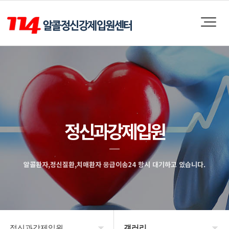
정신과강제입원
알콜환자,정신질환,치매환자 응급이송24 항시 대기하고 있습니다.
정신과강제입원
갤러리