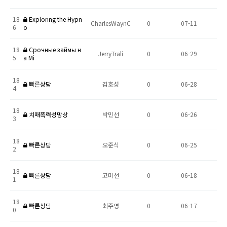
18
Exploring the Hypn
CharlesWaynC
0
07-11
6
o
18
Срочные займы н
JerryTrali
0
06-29
5
а Mi
18
빠른상담
김호성
0
06-28
4
18
치매폭력성망상
박민선
0
06-26
3
18
빠른상담
오준식
0
06-25
2
18
빠른상담
고미선
0
06-18
1
18
빠른상담
최주영
0
06-17
0