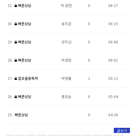
31
빠른상담
박 음전
0
06-27
30
빠른상담
송지은
0
06-15
29
빠른상담
강지선
0
06-06
28
빠른상담
박경원
0
06-01
27
알코올중독자
박영률
2
05-11
26
빠른상담
홍성순
0
05-04
25
빠른상담
0
04-30
글쓰기