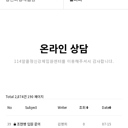
강제입원센터
정신병원입원비용
알콜병원강제입원
갤러리
정신병원강제입원
온라인상담
온라인 상담
강제입원절차
114알콜정신강제입원센터를 이용해주셔서 감사합니다.
정신과강제입원
Total 2,874건
190 페이지
No
Subject
Writer
조회
Date
39
조현병 입원 문의
김명희
0
07-15