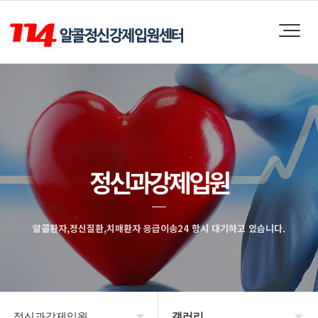
정신과강제입원
알콜환자,정신질환,치매환자 응급이송24 항시 대기하고 있습니다.
정신과강제입원
갤러리