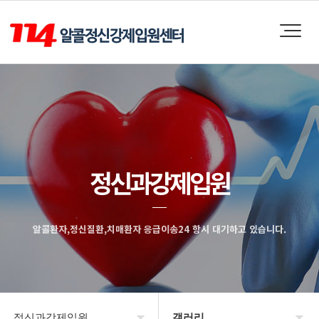
정신과강제입원
알콜환자,정신질환,치매환자 응급이송24 항시 대기하고 있습니다.
정신과강제입원
갤러리