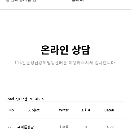
강제입원센터
정신병원입원비용
알콜병원강제입원
갤러리
정신병원강제입원
온라인상담
온라인 상담
강제입원절차
114알콜정신강제입원센터를 이용해주셔서 감사합니다.
정신과강제입원
Total 2,872건
191 페이지
No
Subject
Writer
조회
Date
22
빠른상담
최수옥
0
04-22