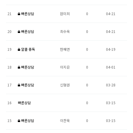
21
빠른상담
원미희
0
04-21
20
빠른상담
최수옥
0
04-21
19
알콜 중독
한혜연
0
04-19
18
빠른상담
이지은
0
04-01
17
빠른상담
신형권
0
03-28
16
빠른상담
0
03-15
15
빠른상담
이찬욱
0
03-15