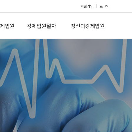
회원가입
로그인
제입원
강제입원절차
정신과강제입원
증,치매
강제입원절차
정신병원입원비용
갤러리
온라인상담