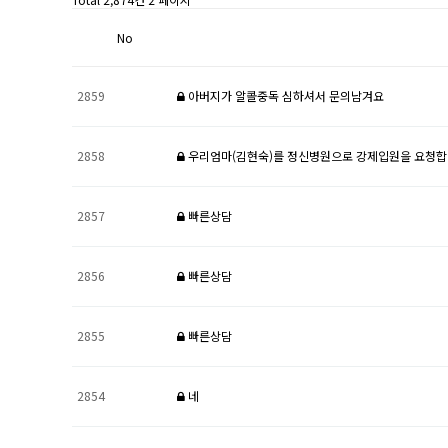
No
2859
아버지가 알콜중독 심하셔서 문의남겨요
2858
우리엄마(김현숙)를 정신병원으로 강제입원을 요청합
2857
빠른상담
2856
빠른상담
2855
빠른상담
2854
네