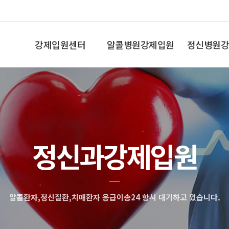
강제입원센터
알콜병원강제입원
정신병원강
인사말
알콜중독
조현병,망상
정신과강제입원
알콜환자,정신질환,치매환자 응급이송24 항시 대기하고 있습니다.