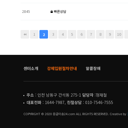
2845
빠른상담
1
3
4
5
6
7
8
9
10
2
센터소개
강제입원절차안내
알콜장애
주소
: 인천 남동구 간석동 275-1
담당자
:정재철
대표전화
: 1644-7987,
친절상담
: 010-7546-7555
COPYRIGHT © 2020 응급이송24.com ALL RIGHTS RESERVED. Creative by