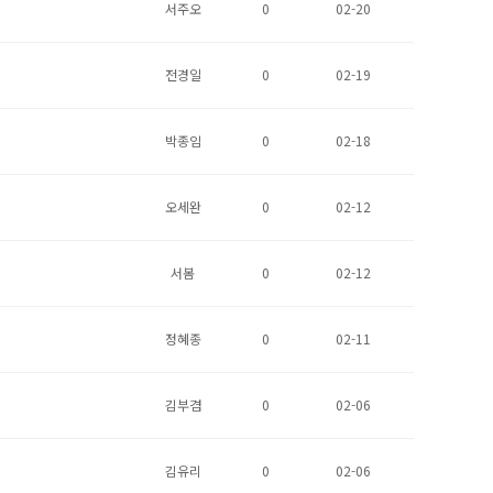
서주오
0
02-20
전경일
0
02-19
박종임
0
02-18
오세완
0
02-12
서봄
0
02-12
정혜종
0
02-11
김부겸
0
02-06
김유리
0
02-06