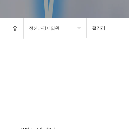
정신과강제입원
갤러리
강제입원센터
정신병원입원비용
알콜병원강제입원
갤러리
정신병원강제입원
온라인상담
강제입원절차
정신과강제입원
Total 2,874건
2 페이지