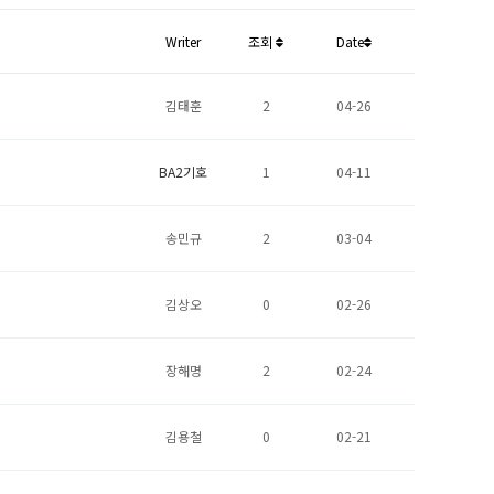
Writer
조회
Date
김태훈
2
04-26
BA2기호
1
04-11
송민규
2
03-04
김상오
0
02-26
장해명
2
02-24
김용철
0
02-21